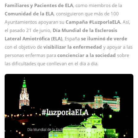
Familiares y Pacientes de ELA
, como miembros de la
Comunidad de la ELA
, consiguieron que más de 100
Ayuntamientos apoyaran su
Campaña #LuzporlaELA.
Así,
el pasado 21 de junio,
Día Mundial de la Esclerosis
Lateral Amiotrófica (ELA)
, España
se iluminó de verde
con el objetivo de
visibilizar la enfermedad
y apoyar a las
personas enfermas para
concienciar a la sociedad
sobre
las dificultades que conllevan en el día a día.