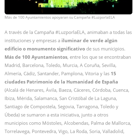
Más de 100 Ayuntamientos apoyaran su Campaña #LuzporlaELA
A través de la Campaña #LuzporlaELA, animaban a todas las
instituciones y empresas a
iluminar de verde algún
edificio o monumento significativo
de sus municipios.
Más de 100 Ayuntamientos
, entre los que se encontraban
Madrid, Barcelona, Toledo, Murcia, A Coruña, Sevilla,
Almería, Cádiz, Santander, Pamplona, Vitoria y las
15
ciudades Patrimonio de la Humanidad de España
(Alcalá de Henares, Ávila, Baeza, Cáceres, Córdoba, Cuenca,
Ibiza, Mérida, Salamanca, San Cristóbal de La Laguna,
Santiago de Compostela, Segovia, Tarragona, Toledo y
Úbeda) se sumaron a esta iniciativa, junto a otros
municipios como Móstoles, Alcobendas, Palma de Mallorca,
Torrelavega, Pontevedra, Vigo, La Roda, Soria, Valladolid,