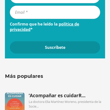
Confirmo que he leído la
política de
privacidad
*
Más populares
‘Acompañar es cuidarR...
La doctora Elia Martínez Moreno, presidenta de la
Socie...