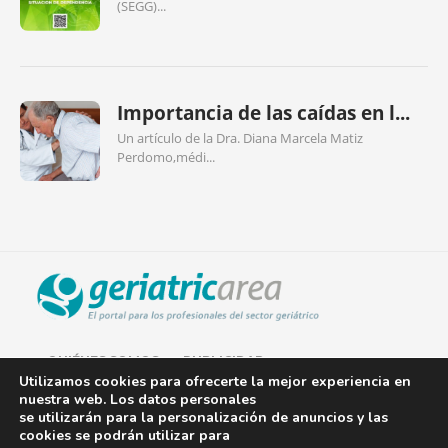
(SEGG)...
Importancia de las caídas en l...
Un artículo de la Dra. Diana Marcela Matiz
Perdomo,médi...
QUIÉNES SOMOS
PUBLICIDAD
Utilizamos cookies para ofrecerte la mejor experiencia en
nuestra web. Los datos personales
AVISO LEGAL
se utilizarán para la personalización de anuncios y las
cookies se podrán utilizar para
POLÍTICA DE COOKIES