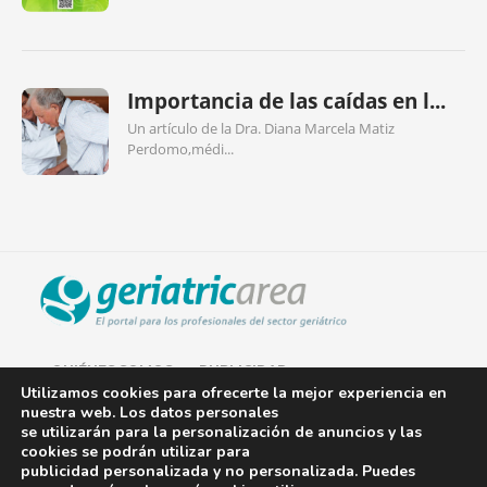
Importancia de las caídas en l...
Un artículo de la Dra. Diana Marcela Matiz
Perdomo,médi...
QUIÉNES SOMOS
PUBLICIDAD
Utilizamos cookies para ofrecerte la mejor experiencia en
nuestra web. Los datos personales
AVISO LEGAL
se utilizarán para la personalización de anuncios y las
cookies se podrán utilizar para
POLÍTICA DE COOKIES
publicidad personalizada y no personalizada. Puedes