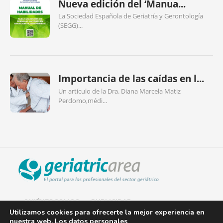
Nueva edición del ‘Manua...
La Sociedad Española de Geriatría y Gerontología
(SEGG)...
Importancia de las caídas en l...
Un artículo de la Dra. Diana Marcela Matiz
Perdomo,médi...
QUIÉNES SOMOS
PUBLICIDAD
Utilizamos cookies para ofrecerte la mejor experiencia en
nuestra web. Los datos personales
AVISO LEGAL