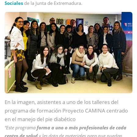
Sociales
de la Junta de Extremadura.
En la imagen, asistentes a uno de los talleres del
programa de formación Proyecto CAMINA centrado
en el manejo del pie diabético
“Este programa
forma a uno o más profesionales de cada
centro de salud
y les dota de materiales para que puedan