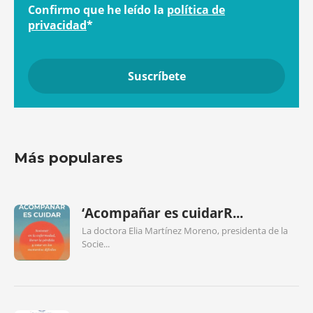
Confirmo que he leído la
política de
privacidad
*
Más populares
‘Acompañar es cuidarR...
La doctora Elia Martínez Moreno, presidenta de la
Socie...