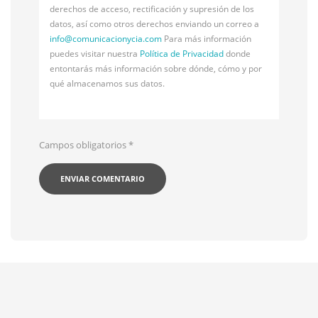
derechos de acceso, rectificación y supresión de los
datos, así como otros derechos enviando un correo a
info@
comunicacionycia.com
Para más información
puedes visitar nuestra
Política de Privacidad
donde
entontarás más información sobre dónde, cómo y por
qué almacenamos sus datos.
Campos obligatorios
*