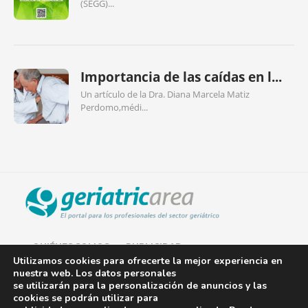
(SEGG)...
Importancia de las caídas en l...
Un artículo de la Dra. Diana Marcela Matiz
Perdomo,médi...
QUIÉNES SOMOS
PUBLICIDAD
Utilizamos cookies para ofrecerte la mejor experiencia en
nuestra web. Los datos personales
AVISO LEGAL
se utilizarán para la personalización de anuncios y las
cookies se podrán utilizar para
POLÍTICA DE COOKIES