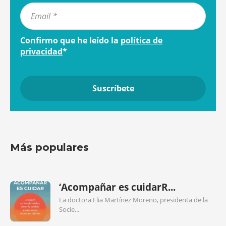
Confirmo que he leído la
política de
privacidad
*
Más populares
‘Acompañar es cuidarR...
La doctora Elia Martínez Moreno, presidenta de la
Socie...