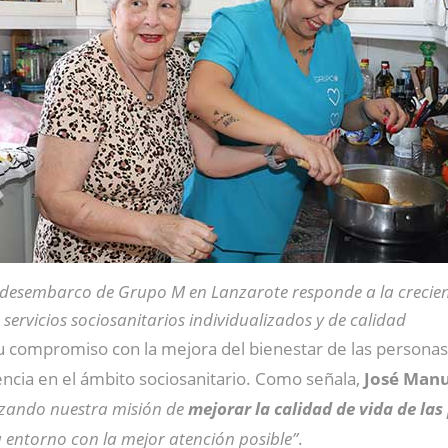
 desembarco de Grupo M en Lanzarote responde a la creci
 servicios sociosanitarios individualizados y de calidad
 compromiso con la mejora del bienestar de las personas 
ncia en el ámbito sociosanitario. Como señala,
José Man
rzando nuestra misión de
mejorar la calidad de vida de la
entorno con la mejor atención posible”
.