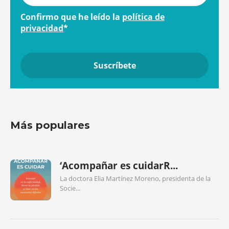
Confirmo que he leído la
política de
privacidad
*
Más populares
‘Acompañar es cuidarR...
La doctora Elia Martínez Moreno, presidenta de la
Socie...