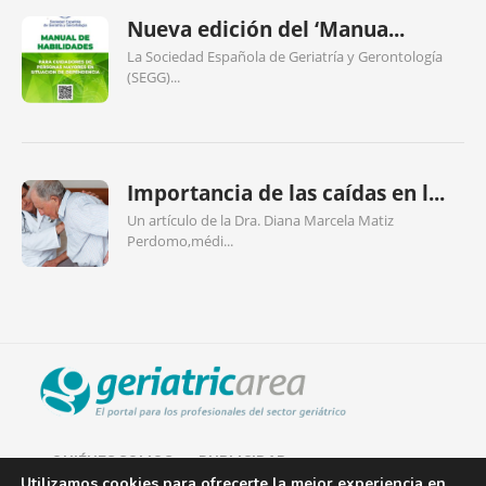
Nueva edición del ‘Manua...
La Sociedad Española de Geriatría y Gerontología
(SEGG)...
Importancia de las caídas en l...
Un artículo de la Dra. Diana Marcela Matiz
Perdomo,médi...
QUIÉNES SOMOS
PUBLICIDAD
Utilizamos cookies para ofrecerte la mejor experiencia en