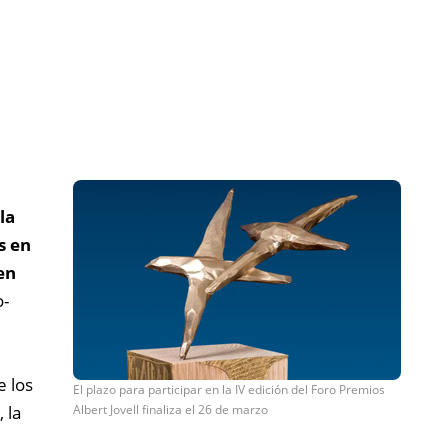
la
s en
en
o-
e los
El plazo para participar en la IV edición del Foro Premios
 la
Albert Jovell finaliza el 26 de marzo