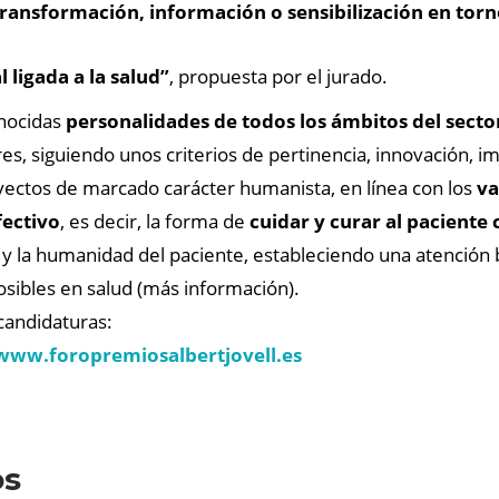
ransformación, información o sensibilización en torno
 ligada a la salud”
, propuesta por el jurado.
onocidas
personalidades de todos los ámbitos del secto
es, siguiendo unos criterios de pertinencia, innovación, imp
yectos de marcado carácter humanista, en línea con los
va
fectivo
, es decir, la forma de
cuidar y curar al pacient
 y la humanidad del paciente, estableciendo una atención 
osibles en salud (más información).
candidaturas:
www.foropremiosalbertjovell.es
os