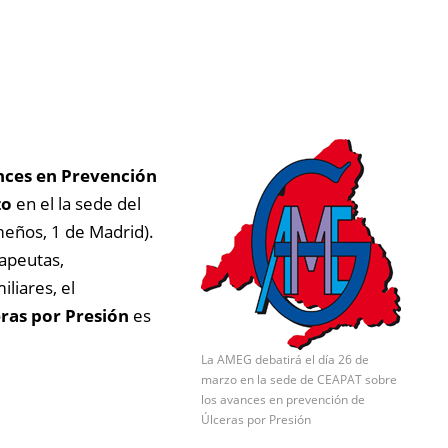
ces en Prevención
zo
en el la sede del
meños, 1 de Madrid).
rapeutas,
liares, el
ras por Presión
es
La AMEG debatirá el día 26 de
marzo en la sede de CEAPAT sobre
los avances en prevención de
Úlceras por Presión