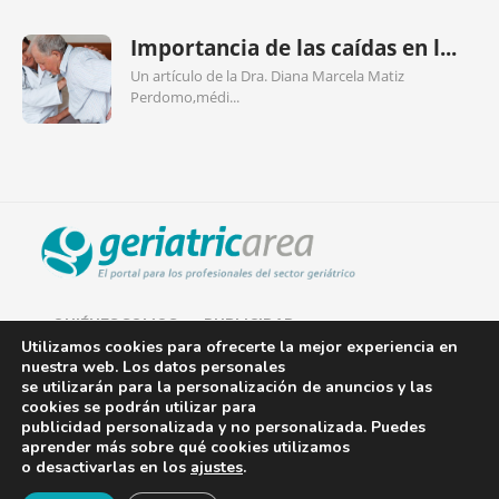
Importancia de las caídas en l...
Un artículo de la Dra. Diana Marcela Matiz
Perdomo,médi...
QUIÉNES SOMOS
PUBLICIDAD
Utilizamos cookies para ofrecerte la mejor experiencia en
nuestra web. Los datos personales
AVISO LEGAL
se utilizarán para la personalización de anuncios y las
cookies se podrán utilizar para
POLÍTICA DE COOKIES
publicidad personalizada y no personalizada. Puedes
aprender más sobre qué cookies utilizamos
POLÍTICA DE PRIVACIDAD
o desactivarlas en los
ajustes
.