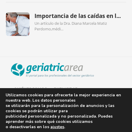
Importancia de las caídas en l...
Un artículo de la Dra. Diana Marcela Matiz
Perdomo,médi...
QUIÉNES SOMOS
PUBLICIDAD
Utilizamos cookies para ofrecerte la mejor experiencia en
nuestra web. Los datos personales
AVISO LEGAL
se utilizarán para la personalización de anuncios y las
cookies se podrán utilizar para
POLÍTICA DE COOKIES
publicidad personalizada y no personalizada. Puedes
aprender más sobre qué cookies utilizamos
POLÍTICA DE PRIVACIDAD
o desactivarlas en los
ajustes
.