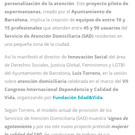
personalización de la atención
. Este
proyecto piloto de
supermanzanas
, creado por el
Ayuntamiento de
Barcelona
, implica la creación de
equipos de entre 10 y
15 profesionales
que atienden entre
45 y 90 usuarios
del
Servicio de Atención Domiciliaria (SAD)
residentes en
una pequeña zona de la ciudad.
Así lo manifestó el director de
Innovación Social
del área
de Derechos Sociales, Justicia Global, Feminismos y LGTBI
del Ayuntamiento de Barcelona,
Luis Torrens
, en la sesión
sobre
atención domiciliaria
celebrada
en el marco del
VII
Congreso Internacional Dependencia y Calidad de
Vida
, organizando por
Fundación Edad&Vida
.
Según Torrens, el modelo actual de provisión de los
Servicios de Atención Domiciliaria (SAD) muestra “
signos de
agotamiento
y por eso este nuevo proyecto pretende
mejorar
la calidad del SAD
, las condiciones de trabajo de sus