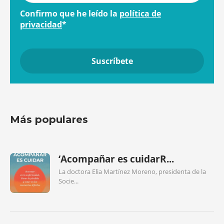
Confirmo que he leído la
política de
privacidad
*
Más populares
‘Acompañar es cuidarR...
La doctora Elia Martínez Moreno, presidenta de la
Socie...