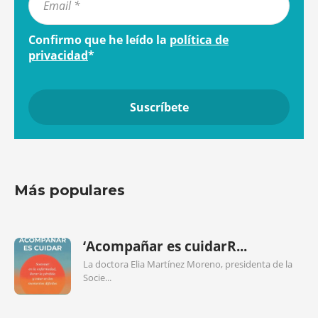
Confirmo que he leído la
política de
privacidad
*
Más populares
‘Acompañar es cuidarR...
La doctora Elia Martínez Moreno, presidenta de la
Socie...