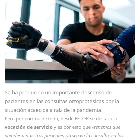
Se ha producido un importante descenso de
pacientes en las consultas ortoprotésicas por la
situación acaecida a raíz de la pandemia
Pero por encima de todo, desde FETOR se destaca la
vocación de servicio
y es por esto que
«tenemos que
atender a nuestros pacientes, ya sea en la consulta, en los