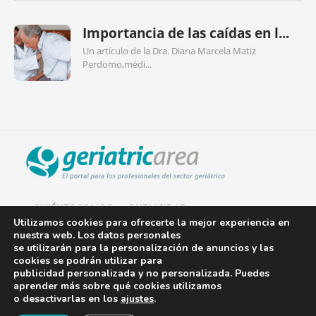
Importancia de las caídas en l...
Un artículo de la Dra. Diana Marcela Matiz
Perdomo,médi...
QUIÉNES SOMOS
PUBLICIDAD
Utilizamos cookies para ofrecerte la mejor experiencia en
nuestra web. Los datos personales
AVISO LEGAL
se utilizarán para la personalización de anuncios y las
cookies se podrán utilizar para
POLÍTICA DE COOKIES
publicidad personalizada y no personalizada. Puedes
aprender más sobre qué cookies utilizamos
POLÍTICA DE PRIVACIDAD
o desactivarlas en los
ajustes
.