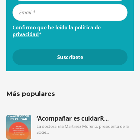
Confirmo que he leído la
política de
privacidad
*
Más populares
‘Acompañar es cuidarR...
La doctora Elia Martínez Moreno, presidenta de la
Socie...