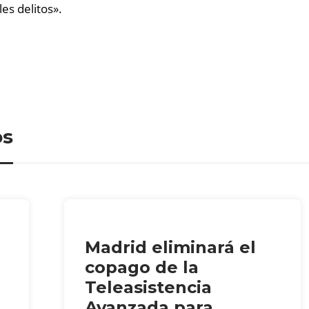
les delitos».
os
Madrid eliminará el
copago de la
Teleasistencia
Avanzada para