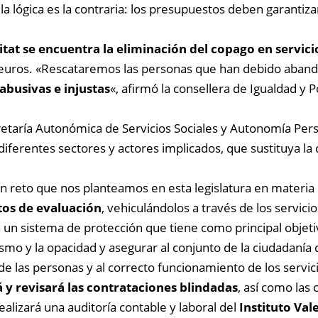
a lógica es la contraria: los presupuestos deben garantiza
itat se encuentra la eliminación del copago en servici
euros. «Rescataremos las personas que han debido aband
 abusivas e injustas
«, afirmó la consellera de Igualdad y Po
ecretaría Autonómica de Servicios Sociales y Autonomía Pe
diferentes sectores y actores implicados, que sustituya l
an reto que nos planteamos en esta legislatura en materia
tos de evaluación
, vehiculándolos a través de los servicio
 un sistema de protección que tiene como principal objet
o y la opacidad y asegurar al conjunto de la ciudadanía q
e las personas y al correcto funcionamiento de los servici
á y revisará las contrataciones blindadas
, así como las
alizará una auditoría contable y laboral del
Instituto Val