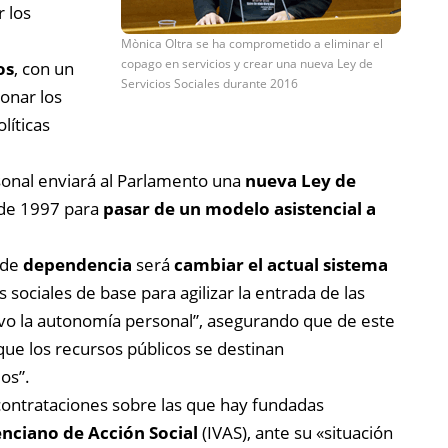
r los
Mònica Oltra se ha comprometido a eliminar el
copago en servicios y crear una nueva Ley de
os
, con un
Servicios Sociales durante 2016
onar los
líticas
rsonal enviará al Parlamento una
nueva Ley de
a de 1997 para
pasar de un modelo asistencial a
 de
dependencia
será
cambiar el actual sistema
s sociales de base para agilizar la entrada de las
ivo la autonomía personal”, asegurando que de este
ue los recursos públicos se destinan
os”.
 contrataciones sobre las que hay fundadas
enciano de Acción Social
(IVAS), ante su «situación