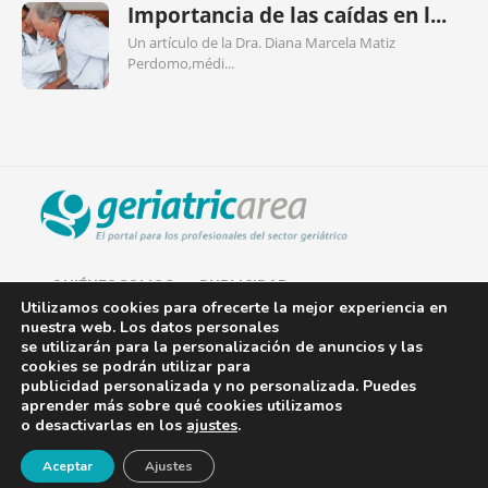
Importancia de las caídas en l...
Un artículo de la Dra. Diana Marcela Matiz
Perdomo,médi...
QUIÉNES SOMOS
PUBLICIDAD
Utilizamos cookies para ofrecerte la mejor experiencia en
nuestra web. Los datos personales
AVISO LEGAL
se utilizarán para la personalización de anuncios y las
cookies se podrán utilizar para
POLÍTICA DE COOKIES
publicidad personalizada y no personalizada. Puedes
aprender más sobre qué cookies utilizamos
POLÍTICA DE PRIVACIDAD
o desactivarlas en los
ajustes
.
¡Newsletter!
CONTACTO
Aceptar
Ajustes