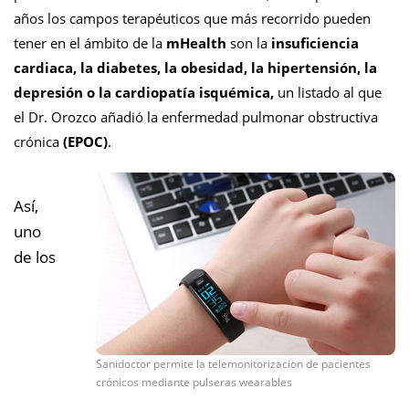
años los campos terapéuticos que más recorrido pueden
tener en el ámbito de la
mHealth
son la
insuficiencia
cardiaca, la diabetes, la obesidad, la hipertensión, la
depresión o la cardiopatía isquémica,
un listado al que
el Dr. Orozco añadió la enfermedad pulmonar obstructiva
crónica
(EPOC)
.
Así,
uno
de los
Sanidoctor permite la telemonitorizacion de pacientes
crónicos mediante pulseras wearables