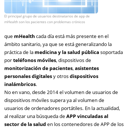
El principal grupo de usuarios destinatarios de app de
mHealth son los pacientes con problemas crónicos
que
mHealth
cada día está más presente en el
ámbito sanitario, ya que se está generalizando la
práctica de la
medicina y la salud pública
soportada
por
teléfonos móviles
, dispositivos de
monitorización de pacientes
,
asistentes
personales digitales
y otros
dispositivos
inalámbricos
.
No en vano, desde 2014 el volumen de usuarios de
dispositivos móviles supera ya al volumen de
usuarios de ordenadores portátiles. En la actualidad,
al realizar una búsqueda de
APP vinculadas al
sector de la salud
en los contenedores de APP de los