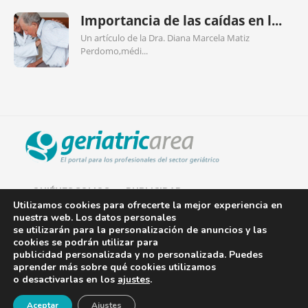
Importancia de las caídas en l...
Un artículo de la Dra. Diana Marcela Matiz
Perdomo,médi...
QUIÉNES SOMOS
PUBLICIDAD
Utilizamos cookies para ofrecerte la mejor experiencia en
nuestra web. Los datos personales
AVISO LEGAL
se utilizarán para la personalización de anuncios y las
cookies se podrán utilizar para
POLÍTICA DE COOKIES
publicidad personalizada y no personalizada. Puedes
aprender más sobre qué cookies utilizamos
POLÍTICA DE PRIVACIDAD
o desactivarlas en los
ajustes
.
¡Newsletter!
CONTACTO
Aceptar
Ajustes