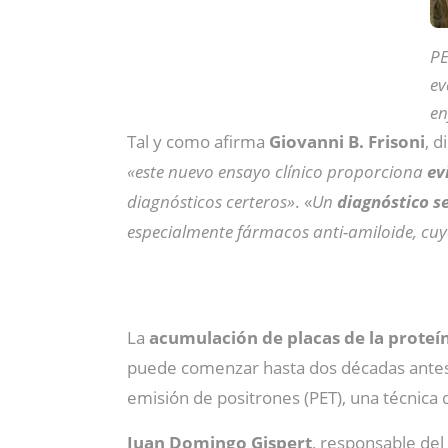
PE
ev
en
Tal y como afirma
Giovanni B. Frisoni
, d
«este nuevo ensayo clínico proporciona
ev
diagnósticos certeros»
. «
Un
diagnóstico s
especialmente fármacos anti-amiloide, cuy
La
acumulación de placas de la proteín
puede comenzar hasta dos décadas antes 
emisión de positrones (PET), una técnica
Juan Domingo Gispert
, responsable de