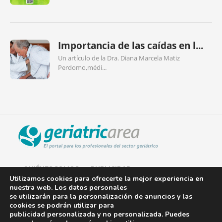
Importancia de las caídas en l...
Un artículo de la Dra. Diana Marcela Matiz
Perdomo,médi...
QUIÉNES SOMOS
PUBLICIDAD
Utilizamos cookies para ofrecerte la mejor experiencia en
nuestra web. Los datos personales
AVISO LEGAL
se utilizarán para la personalización de anuncios y las
cookies se podrán utilizar para
POLÍTICA DE COOKIES
publicidad personalizada y no personalizada. Puedes