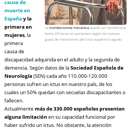
causa de
muerte en
España
y la
primera en
La
trombectomía mecánica
puede ser beneficiosa
hasta 24 horas en pacientes según las nuevas
mujeres
, la
guías de tratamiento del ictus isquémico agudo
primera
causa de
discapacidad adquirida en el adulto y la segunda de
demencia. Según datos de la
Sociedad Española de
Neurología
(SEN) cada año 110.000-120.000
personas sufren un ictus en nuestro país, de los
cuales un 50% quedan con secuelas discapacitantes o
fallecen.
Actualmente
más de 330.000 españoles presentan
alguna limitación
en su capacidad funcional por
haber sufrido un ictus. No obstante, la atención