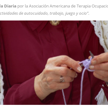
da Diaria
por la Asociación Americana de Terapia Ocupaci
tividades de autocuidado, trabajo, juego y ocio”
.