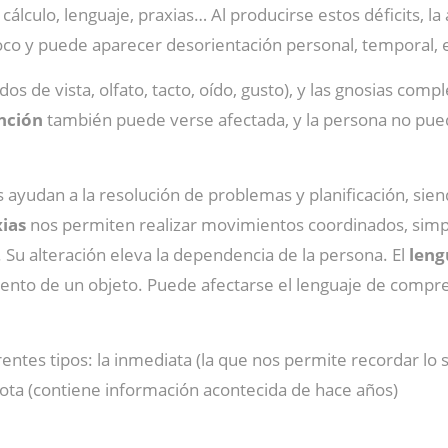
lculo, lenguaje, praxias… Al producirse estos déficits, la 
poco y puede aparecer desorientación personal, temporal, e
dos de vista, olfato, tacto, oído, gusto), y las gnosias com
nción
también puede verse afectada, y la persona no puede
 ayudan a la resolución de problemas y planificación, sie
xias
nos permiten realizar movimientos coordinados, simpl
 Su alteración eleva la dependencia de la persona. El
leng
iento de un objeto. Puede afectarse el lenguaje de compre
entes tipos: la inmediata (la que nos permite recordar lo
ota (contiene información acontecida de hace años)