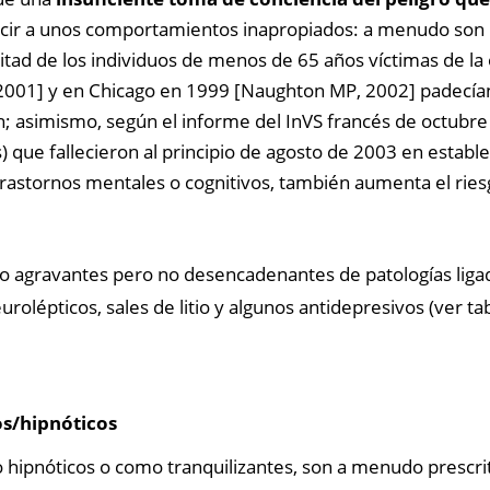
ucir a unos comportamientos inapropiados: a menudo son
itad de los individuos de menos de 65 años víctimas de la 
, 2001] y en Chicago en 1999 [Naughton MP, 2002] padecía
ón; asimismo, según el informe del InVS francés de octub
) que fallecieron al principio de agosto de 2003 en estab
rastornos mentales o cognitivos, también aumenta el ries
sgo agravantes pero no desencadenantes de patologías liga
lépticos, sales de litio y algunos antidepresivos (ver tabl
os/hipnóticos
 hipnóticos o como tranquilizantes, son a menudo prescrit