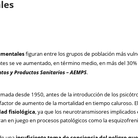
les
 mentales
figuran entre los grupos de población más vulne
entes se ve aumentado, en término medio, en más del 30% 
tos y Productos Sanitarios – AEMPS
.
irmada desde 1950, antes de la introducción de los psicótro
factor de aumento de la mortalidad en tiempo caluroso. 
ad fisiológica
, ya que los neurotransmisores implicados 
ran en juego en procesos patológicos como la esquizofrenia
 de una
insuficiente toma de conciencia del peligro que