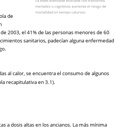
La edad avanzada asociada con trastornos
mentales o cognitivos aumenta el riesgo de
mortalidad en tiempo caluroso
ola de
n
re de 2003, el 41% de las personas menores de 60
lecimientos sanitarios, padecían alguna enfermedad
go.
das al calor, se encuentra el consumo de algunos
a recapitulativa en 3.1).
as a dosis altas en los ancianos. La más mínima