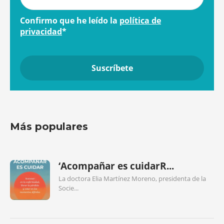
Confirmo que he leído la
política de
privacidad
*
Más populares
‘Acompañar es cuidarR...
La doctora Elia Martínez Moreno, presidenta de la
Socie...