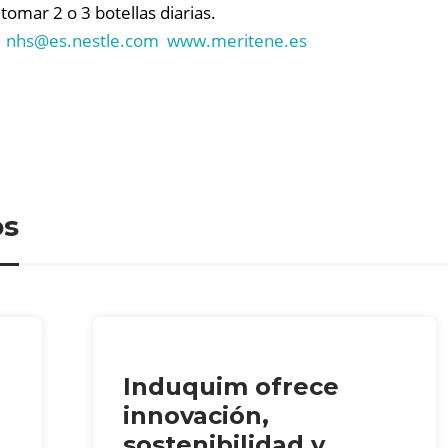
omar 2 o 3 botellas diarias.
1
nhs@
es.nestle.com
www.meritene.es
os
Induquim ofrece
innovación,
sostenibilidad y