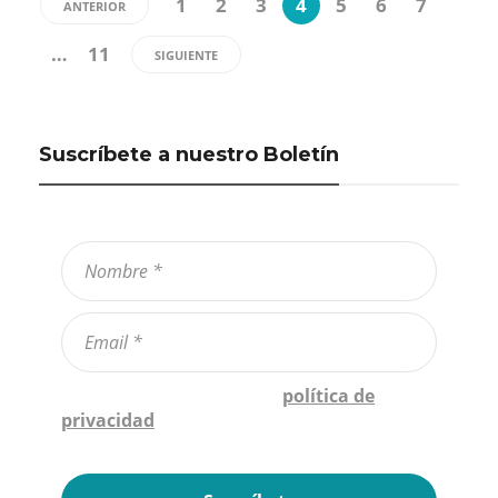
1
2
3
4
5
6
7
ANTERIOR
…
11
SIGUIENTE
Suscríbete a nuestro Boletín
Confirmo que he leído la
política de
privacidad
*