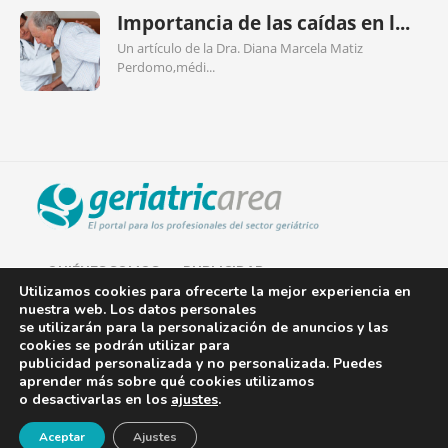
Importancia de las caídas en l...
Un artículo de la Dra. Diana Marcela Matiz
Perdomo,médi...
QUIÉNES SOMOS
PUBLICIDAD
Utilizamos cookies para ofrecerte la mejor experiencia en
nuestra web. Los datos personales
AVISO LEGAL
se utilizarán para la personalización de anuncios y las
cookies se podrán utilizar para
POLÍTICA DE COOKIES
publicidad personalizada y no personalizada. Puedes
aprender más sobre qué cookies utilizamos
POLÍTICA DE PRIVACIDAD
o desactivarlas en los
ajustes
.
¡Newsletter!
CONTACTO
Aceptar
Ajustes