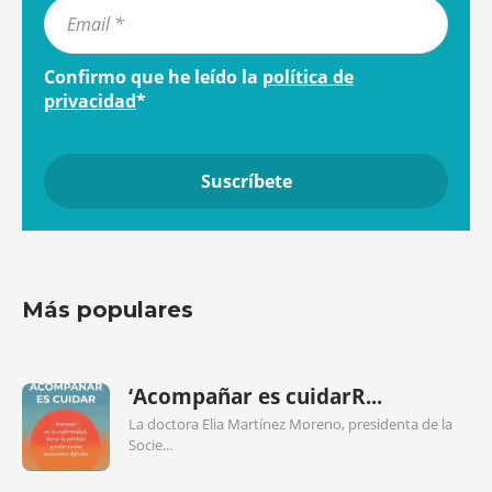
Confirmo que he leído la
política de
privacidad
*
Más populares
‘Acompañar es cuidarR...
La doctora Elia Martínez Moreno, presidenta de la
Socie...