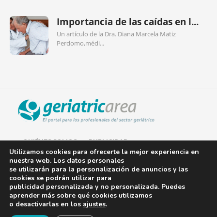
Importancia de las caídas en l...
Un artículo de la Dra. Diana Marcela Matiz
Perdomo,médi...
QUIÉNES SOMOS
PUBLICIDAD
Utilizamos cookies para ofrecerte la mejor experiencia en
nuestra web. Los datos personales
AVISO LEGAL
se utilizarán para la personalización de anuncios y las
cookies se podrán utilizar para
POLÍTICA DE COOKIES
publicidad personalizada y no personalizada. Puedes
aprender más sobre qué cookies utilizamos
POLÍTICA DE PRIVACIDAD
o desactivarlas en los
ajustes
.