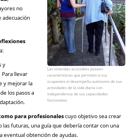
ayores no
de adecuación
eflexiones
a:
s y
Las viviendas accesibles poseen
 Para llevar
características que permiten a sus
ocupantes el desempeño autónomo de sus
e y mejorar la
actividades de la vida diaria con
de los pasos a
independencia de sus capacidades
funcionales
adaptación.
 como para profesionales
cuyo objetivo sea crear
o las futuras, una guía que debería contar con una
la eventual obtención de ayudas.