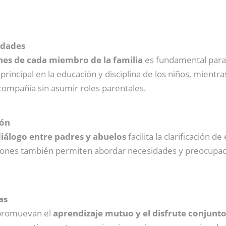
idades
nes de cada miembro de la familia
es fundamental para 
rincipal en la educación y disciplina de los niños, mientr
compañía sin asumir roles parentales.
ión
diálogo entre padres y abuelos
facilita la clarificación 
aciones también permiten abordar necesidades y preocupa
as
e promuevan el
aprendizaje mutuo y el disfrute conjunt