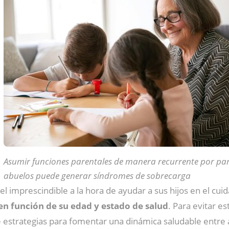
Asumir funciones parentales de manera recurrente por par
abuelos puede generar síndromes de sobrecarga
pel imprescindible a la hora de ayudar a sus hijos en el cu
en función de su edad y estado de salud
. Para evitar e
e estrategias para fomentar una dinámica saludable entre 