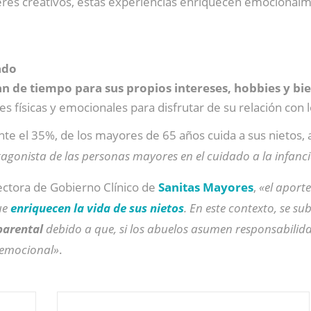
lleres creativos, estas experiencias enriquecen emociona
ado
n de tiempo para sus propios intereses, hobbies y bi
s físicas y emocionales para disfrutar de su relación con 
te el 35%, de los mayores de 65 años cuida a sus nietos, 
tagonista de las personas mayores en el cuidado a la infanc
ectora de Gobierno Clínico de
Sanitas Mayores
,
«el aporte
ue
enriquecen la vida de sus nietos
. En este contexto, se s
 parental
debido a que, si los abuelos asumen responsabilid
y emocional»
.