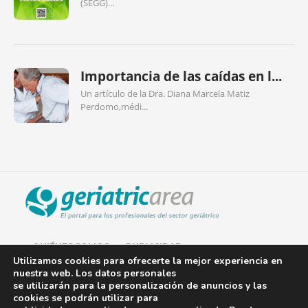
(SEGG)...
Importancia de las caídas en l...
Un artículo de la Dra. Diana Marcela Matiz
Perdomo,médi...
QUIÉNES SOMOS
PUBLICIDAD
Utilizamos cookies para ofrecerte la mejor experiencia en
nuestra web. Los datos personales
AVISO LEGAL
se utilizarán para la personalización de anuncios y las
cookies se podrán utilizar para
POLÍTICA DE COOKIES