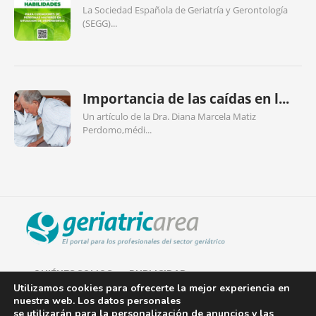
La Sociedad Española de Geriatría y Gerontología
(SEGG)...
Importancia de las caídas en l...
Un artículo de la Dra. Diana Marcela Matiz
Perdomo,médi...
QUIÉNES SOMOS
PUBLICIDAD
Utilizamos cookies para ofrecerte la mejor experiencia en
nuestra web. Los datos personales
AVISO LEGAL
se utilizarán para la personalización de anuncios y las