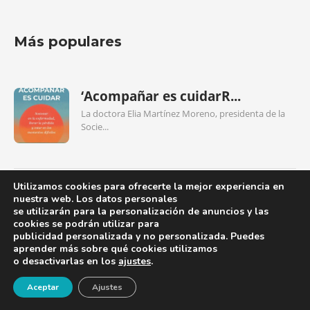
Más populares
‘Acompañar es cuidarR...
La doctora Elia Martínez Moreno, presidenta de la
Socie...
Utilizamos cookies para ofrecerte la mejor experiencia en
Nueva edición del ‘Manua...
nuestra web. Los datos personales
se utilizarán para la personalización de anuncios y las
La Sociedad Española de Geriatría y Gerontología
cookies se podrán utilizar para
(SEGG)...
publicidad personalizada y no personalizada. Puedes
aprender más sobre qué cookies utilizamos
o desactivarlas en los
ajustes
.
¡Newsletter!
Aceptar
Ajustes
Importancia de las caídas en l...