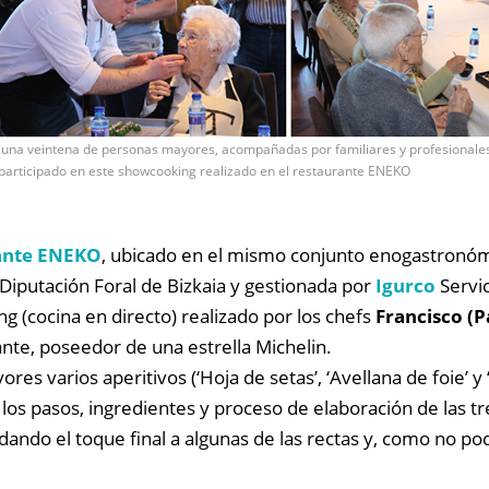
 una veintena de personas mayores, acompañadas por familiares y profesionales 
participado en este showcooking realizado en el restaurante ENEKO
ante ENEKO
, ubicado en el mismo conjunto enogastronóm
a Diputación Foral de Bizkaia y gestionada por
Igurco
Servic
 (cocina en directo) realizado por los chefs
Francisco (P
rante, poseedor de una estrella Michelin.
s varios aperitivos (‘Hoja de setas’, ‘Avellana de foie’ y ‘
los pasos, ingredientes y proceso de elaboración de las t
ando el toque final a algunas de las rectas y, como no po