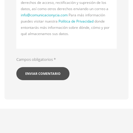
derechos de acceso, rectificación y supresión de los
datos, así como otros derechos enviando un correo a
info@
comunicacionycia.com
Para más información
puedes visitar nuestra
Política de Privacidad
donde
entontarás más información sobre dónde, cómo y por
qué almacenamos sus datos.
Campos obligatorios
*