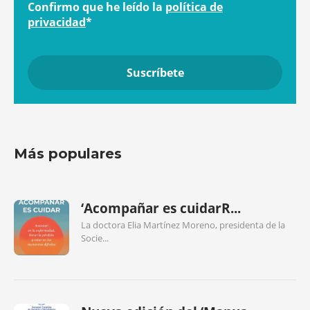
Confirmo que he leído la
política de
privacidad
*
Más populares
‘Acompañar es cuidarR...
La doctora Elia Martínez Moreno, presidenta de la
Socie...