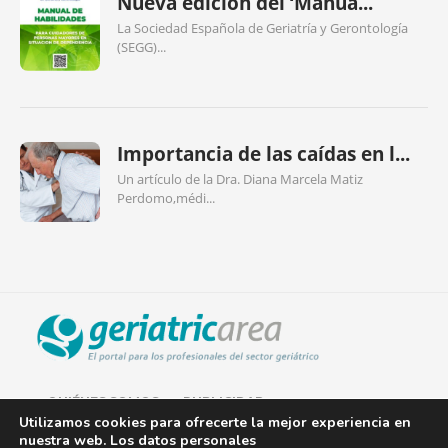
Nueva edición del ‘Manua...
La Sociedad Española de Geriatría y Gerontología
(SEGG)...
Importancia de las caídas en l...
Un artículo de la Dra. Diana Marcela Matiz
Perdomo,médi...
QUIÉNES SOMOS
PUBLICIDAD
Utilizamos cookies para ofrecerte la mejor experiencia en
nuestra web. Los datos personales
AVISO LEGAL