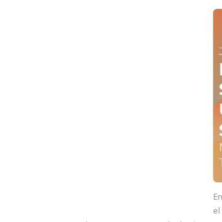
En
el