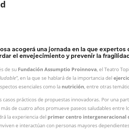
ad
osa acogerá una jornada en la que expertos 
dar el envejecimiento y prevenir la fragilid
vés de su
Fundación Assumptio Proinnova
, el Teatro Top
ludable”
, en la que se hablará de la importancia del
ejercic
 aspectos esenciales como la
nutrición
, entre otras temáti
s casos prácticos de propuestas innovadoras. Por una part
más de cuatro años promueve paseos saludables entre los
rá la experiencia del
primer centro intergeneracional
conviven e interactúan con personas mayores dependientes