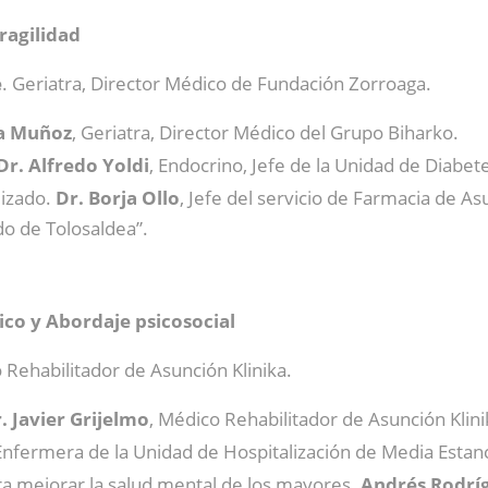
ragilidad
e
. Geriatra, Director Médico de Fundación Zorroaga.
ba Muñoz
, Geriatra, Director Médico del Grupo Biharko.
Dr. Alfredo Yoldi
, Endocrino, Jefe de la Unidad de Diabet
lizado.
Dr. Borja Ollo
, Jefe del servicio de Farmacia de As
do de Tolosaldea”.
sico y Abordaje psicosocial
 Rehabilitador de Asunción Klinika.
. Javier Grijelmo
, Médico Rehabilitador de Asunción Klini
 Enfermera de la Unidad de Hospitalización de Media Estanc
ra mejorar la salud mental de los mayores.
Andrés Rodrí