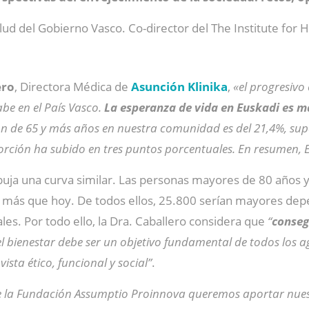
ud del Gobierno Vasco. Co-director del The Institute for 
ero
, Directora Médica de
Asunción Klinika
,
«el progresivo
be en el País Vasco.
La esperanza de vida en Euskadi es má
 de 65 y más años en nuestra comunidad es del 21,4%, supe
porción ha subido en tres puntos porcentuales. En resumen,
buja una curva similar. Las personas mayores de 80 años y
% más que hoy. De todos ellos, 25.800 serían mayores dep
les. Por todo ello, la Dra. Caballero considera que
“
conseg
el bienestar debe ser un objetivo fundamental de todos los a
ista ético, funcional y social”
.
e la Fundación Assumptio Proinnova queremos aportar nues