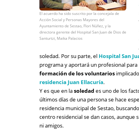
El acuerdo ha sido suscrito por la concejala de
Acción Social y Personas Mayores del
Ayuntamiento de Sestao, Flori Núñez, y la
directora gerente del Hospital San Juan de Dios de
Santurtzi, Maika Palacios
soledad. Por su parte, el
Hospital San Ju
programa y aportará un profesional para l
formación de los voluntarios
implicados
residencia Juan Ellacuría
.
Y es que en la
soledad
es uno de los fact
últimos días de una persona se hace espe
residencia municipal de Sestao, buscando 
centro residencial se dan casos, aunque so
ni amigos.