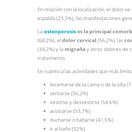
En relación con la localización, el dolor
espalda (23,5%), las manifestaciones gene
La
osteoporosis
es la principal comorbi
(68,2%), el
dolor cervical
(56,2%), las
co
(34,2%) y la
migraña
y otros dolores de c
tratamiento.
En cuanto a las actividades que más limit
levantarse de la cama o de la silla (
sentarse (56,2%)
vestirse y desvestirse (54,6%)
acostarse (53,7%)
ducharse o bañarse (41,5%)
ir al baño (32%)