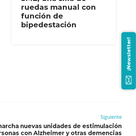
ruedas manual con
función de
bipedestación
¡Newsletter!
Siguiente
marcha nuevas unidades de estimulación
rsonas con Alzheimer y otras demencias