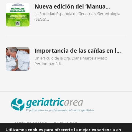
Nueva edición del ‘Manua...
La Sociedad Española de Geriatría y Gerontología
(SEGG)...
Importancia de las caídas en l...
Un artículo de la Dra. Diana Marcela Matiz
Perdomo,médi...
QUIÉNES SOMOS
PUBLICIDAD
Utilizamos cookies para ofrecerte la mejor experiencia en