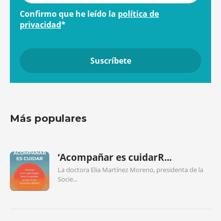
Confirmo que he leído la
política de
privacidad
*
Más populares
‘Acompañar es cuidarR...
La doctora Elia Martínez Moreno, presidenta de la
Socie...