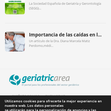
La Sociedad Española de Geriatría y Gerontología
(SEGG)...
Importancia de las caídas en l...
Un artículo de la Dra. Diana Marcela Matiz
Perdomo,médi...
QUIÉNES SOMOS
PUBLICIDAD
Utilizamos cookies para ofrecerte la mejor experiencia en
nuestra web. Los datos personales
AVISO LEGAL
se utilizarán para la personalización de anuncios y las