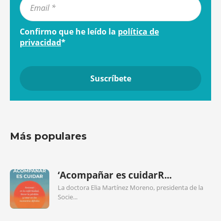
Confirmo que he leído la
política de
privacidad
*
Más populares
‘Acompañar es cuidarR...
La doctora Elia Martínez Moreno, presidenta de la
Socie...