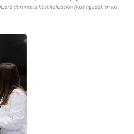
lizará durante la hospitalización (fase aguda), en los