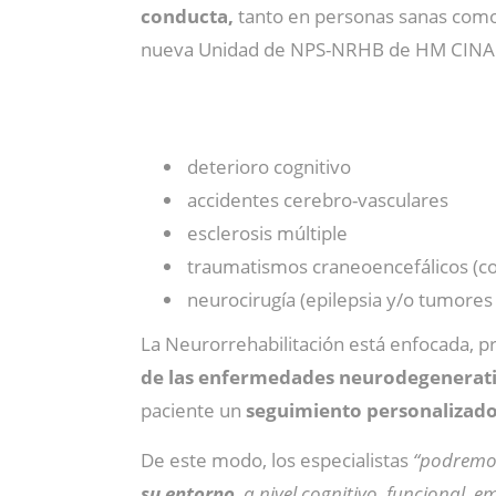
conducta,
tanto en personas sanas como 
nueva Unidad de NPS-NRHB de HM CINAC 
deterioro cognitivo
accidentes cerebro-vasculares
esclerosis múltiple
traumatismos craneoencefálicos (co
neurocirugía (epilepsia y/o tumores
La Neurorrehabilitación está enfocada, p
de las enfermedades neurodegenerat
paciente un
seguimiento personalizado
De este modo, los especialistas
“podremos
su entorno
, a nivel cognitivo, funcional,