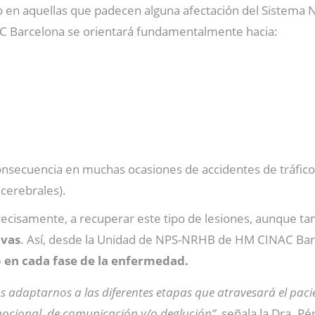
en aquellas que padecen alguna afectación del Sistema Ner
Barcelona se orientará fundamentalmente hacia:
nsecuencia en muchas ocasiones de accidentes de tráfico
 cerebrales).
recisamente, a recuperar este tipo de lesiones, aunque t
ivas
. Así, desde la Unidad de NPS-NRHB de HM CINAC Barc
 en cada fase de la enfermedad.
 adaptarnos a las diferentes etapas que atravesará el paci
 emocional, de comunicación y/o deglución”
, señala la Dra. P