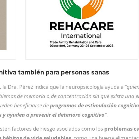
itiva también para personas sanas
, la Dra. Pérez indica que la neuropsicología ayuda a
“quien
oblemas de memoria o de concentración sin que exista una 
ueden beneficiarse de
programas de estimulación cognitiv
 y ayuden a prevenir el deterioro cognitivo
”
.
isten factores de riesgo asociados como los
problemas car
 hábitos de vida saludables
, como una buena alimentació