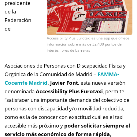
presidente
de la
Federación
de
Accessibility Plus Eurotaxi es una app que ofrece
información sobre más de 32.400 puntos de
interés libres de barreras
Asociaciones de Personas con Discapacidad Física y
Orgánica de la Comunidad de Madrid –
FAMMA-
Cocemfe
Madrid
, Javier Font
, esta nueva versión,
denominada
Accessibility Plus Eurotaxi
, permite
“satisfacer una importante demanda del colectivo de
personas con discapacidad y/o movilidad reducida,
como es la de conocer con exactitud cuál es el taxi
accesible más próximo y
poder solicitar siempre el
servicio más económico de forma rápida,