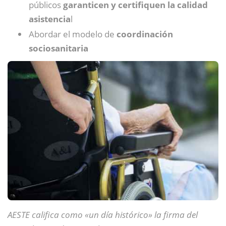
públicos
garanticen y certifiquen la calidad
asistencia
l
Abordar el modelo de
coordinación
sociosanitaria
AESTE califica como «un día histórico» la firma del