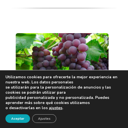
Utilizamos cookies para ofrecerte la mejor experiencia en
nuestra web. Los datos personales
se utilizarán para la personalización de anuncios y las
El resveratrol protege contra
cookies se podrán utilizar para
publicidad personalizada y no personalizada. Puedes
las alteraciones celulares del
aprender más sobre qué cookies utilizamos
Alzheimer
o desactivarlas en los
ajustes
.
¡Newsletter!
Aceptar
Ajustes
Investigadores del Centro de Investigación Biomédica en
Red de Epidemiología y Salud Pública (CIBERESP) y del